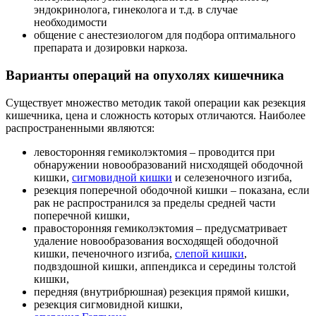
эндокринолога, гинеколога и т.д. в случае
необходимости
общение с анестезиологом для подбора оптимального
препарата и дозировки наркоза.
Варианты операций на опухолях кишечника
Существует множество методик такой операции как резекция
кишечника, цена и сложность которых отличаются. Наиболее
распространенными являются:
левосторонняя гемиколэктомия – проводится при
обнаружении новообразований нисходящей ободочной
кишки,
сигмовидной кишки
и селезеночного изгиба,
резекция поперечной ободочной кишки – показана, если
рак не распространился за пределы средней части
поперечной кишки,
правосторонняя гемиколэктомия – предусматривает
удаление новообразования восходящей ободочной
кишки, печеночного изгиба,
слепой кишки
,
подвздошной кишки, аппендикса и середины толстой
кишки,
передняя (внутрибрюшная) резекция прямой кишки,
резекция сигмовидной кишки,