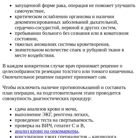
запущенной форме рака, операция не поможет улучшить
самочувствие,
критическом ослаблении организма и наличии
декомпенсированных заболеваний дыхательной,
сердечно-сосудистой, нервной и других систем,
пребывании больного без сознания или в коматозном
состоянии,
тяжелых аномалиях системы кроветворения,
значительном количестве спаек и рубцовой ткани в
месте воздействия.
В каждом конкретном случае врач принимает решение о
целесообразности резекции толстого или тонкого кишечника.
Окончательное решение пациент принимает сам.
Чтобы исключить наличие противопоказаний и составить
план операции, на подготовительном этапе проводится
совокупность диагностических процедур:
сдача анализов крови и мочи,
выполнение ЭКГ, рентгена легких,
проведение теста на свертываемость,
проверка на ВИЧ, гепатит С и В,
анализ крови на онкомаркеры
,
консультации узких специалистов – кардиолога,