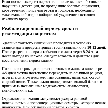
Если после выхода из наркоза или после выписки беспокоят
нарушения дефекации, не проходящие болевые ощущения,
кровотечения, приступы рвоты и тошноты, необходимо
максимально быстро сообщить об ухудшении состояния
лечащему врачу.
Реабилитационный период: сроки и
рекомендации пациентам
Удаление толстого кишечника проводится в условиях
стационара и предусматривает госпитализацию на
10-12 дней
.
После разрешения врача (обычно его дают через 8-24 часа
после выхода из наркоза) следует вставать и двигаться для
восстановления перистальтики.
Питание в первые дни показано только в жидком виде, через
4-5 дней можно постепенно переходить на обычный рацион,
избегая при этом алкоголя, газированных напитков, острой,
жирной пищи. Также важно поддерживать водный баланс и
принимать назначенные медикаменты: анальгетики,
антибиотики и т.д.
Отдельного внимания заслуживает уход за раневой
поверхностью и послеоперационные осмотры, которые нельзя
пропускать. При соблюдении советов хирурга